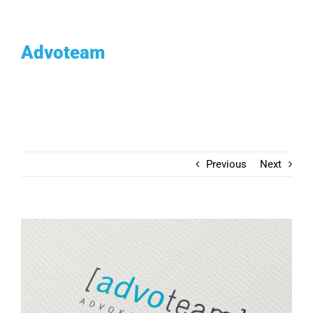
Ga
naar
Advoteam
inhoud
Previous
Next
View
Larger
Image