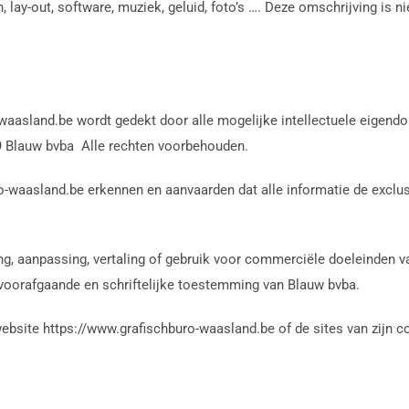
, lay-out, software, muziek, geluid, foto’s …. Deze omschrijving is n
o-waasland.be wordt gedekt door alle mogelijke intellectuele eigen
9 Blauw bvba
Alle rechten voorbehouden.
-waasland.be erkennen en aanvaarden dat alle informatie de exclusi
ing, aanpassing, vertaling of gebruik voor commerciële doeleinden va
e voorafgaande en schriftelijke toestemming van Blauw bvba.
bsite https://www.grafischburo-waasland.be of de sites van zijn c