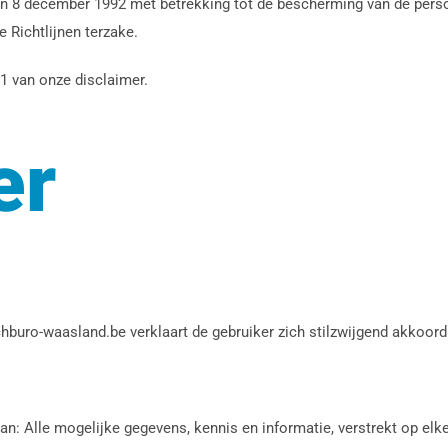
n 8 december 1992 met betrekking tot de bescherming van de perso
 Richtlijnen terzake.
11 van onze disclaimer.
er
chburo-waasland.be verklaart de gebruiker zich stilzwijgend akkoo
an: Alle mogelijke gegevens, kennis en informatie, verstrekt op elk