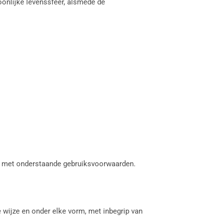
onlijke levenssfeer, alsmede de
rd met onderstaande gebruiksvoorwaarden.
e wijze en onder elke vorm, met inbegrip van