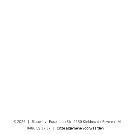
transport en logistiek - diverse projecten uitgewerkt.
Learn More
©
2026 | Blauw bv - Essenlaan 36 - 9130 Kieldrecht / Beveren - M
0486 52 37 37 |
Onze algemene voorwaarden
|